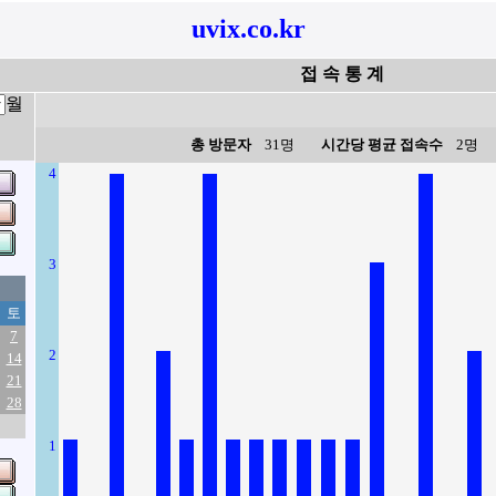
uvix.co.kr
접 속 통 계
월
총 방문자
31명
시간당 평균 접속수
2명
4
3
토
7
2
14
21
28
1