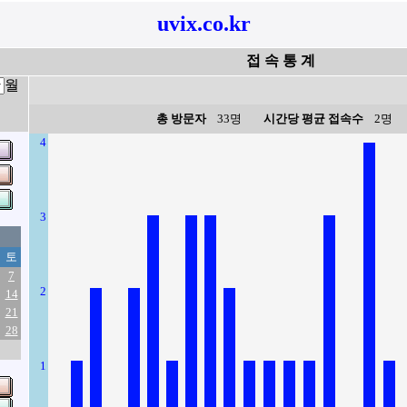
uvix.co.kr
접 속 통 계
월
총 방문자
33명
시간당 평균 접속수
2명
4
3
토
7
2
14
21
28
1