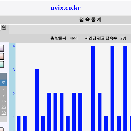
uvix.co.kr
접 속 통 계
월
총 방문자
46명
시간당 평균 접속수
2명
4
3
토
2
2
9
16
23
30
1